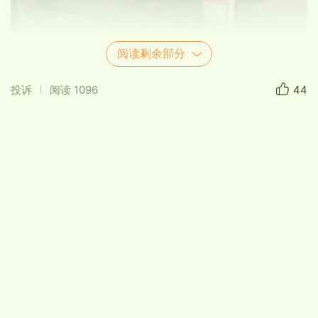
阅读剩余部分
当你遇到这样的人和事，当你听着《从头再来》的
投诉
阅读
1096
44
刘欢歌曲，看到我这位朋友和妻子再就业的景象和
他那种勇气，再大的困惑，再坎坷的路，你也不会
停下来，站直了，别倒下！我的朋友！