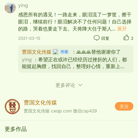
ying
为了我致爱的亲人。
感恩所有的遇见！一路走来，眼泪流了一箩筐，擦干
再苦再难也要坚强，
眼泪，继续前行！眼泪解决不了任何问题！自己选择
的路，哭着也要走下去。天将降大任于斯人
...
展开
只为那些期待眼神。
2021-03-15
回复
2
心若在梦就在，
曹国文化传媒
：🙏🙏🙏替他谢谢你了
天地之间还有真爱
ying
：希望正在或许已经经历过挫折的人们，都
看成败人生豪迈，
能挺起胸膛，找回自己，整理好心情，重新上
路。未来可期👍👍👍
只不过是从头再来
更多评论
昨天所有的荣誉，
已变成遥远的回忆。
曹国文化传媒
关注
勤勤苦苦已度过半生，
曹国文化传媒 caojp.com 微信csp429
今夜重又走进风雨。
更多作品
我不能随波浮沉，