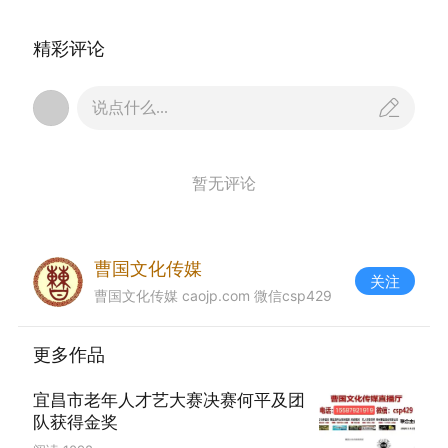
精彩评论
说点什么...
暂无评论
曹国文化传媒
作词：周金刚，宜昌市公安局退休民警。曾长期从
关注
曹国文化传媒 caojp.com 微信csp429
事文秘及政工宣传等方面的工作，业余时间爱好诗
词创作。曾先后写出《女警圆舞曲》，《无名
更多作品
花》，《刑警队有群棒小伙》，《夜巡之歌》，
《亲人来到大三峡》，《金秋》等歌词，经人谱曲
宜昌市老年人才艺大赛决赛何平及团
传唱后受到好评。特别是抗击新冠肺炎期间与人合
队获得金奖
作的歌曲《我们的母亲叫中华》，在社会上引起强