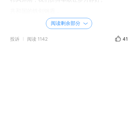
共和国的铁剑钢盾，
老百姓的信赖依靠。
阅读剩余部分
热血警魂铸就辉煌，
投诉
阅读
1142
41
壮志凌云走向明朝。