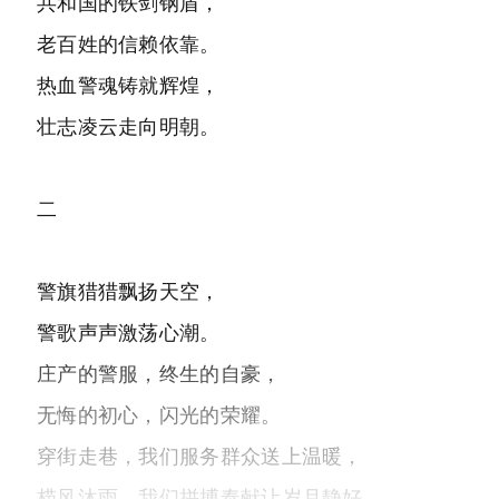
共和国的铁剑钢盾，
老百姓的信赖依靠。
热血警魂铸就辉煌，
壮志凌云走向明朝。
二
警旗猎猎飘扬天空，
警歌声声激荡心潮。
庄产的警服，终生的自豪，
无悔的初心，闪光的荣耀。
穿街走巷，我们服务群众送上温暖，
栉风沐雨，我们拼搏奉献让岁月静好。