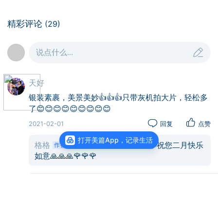
精彩评论
(29)
说点什么...
天好
银装素裹，美景美妙👍👍👍只带灰机拍大片，轻松多
了😊😊😊😊😊😊😊😊😊
2021-02-01
回复
点赞
打开美篇App，记录生活
格格
：谢谢天师花花和鼓励，祝您二月快乐
如意🙏🙏🙏🌹🌹🌹
白果树
仙山琼阁，银装素裹，分外妖娆！👍👍👍
2021-02-01
回复
点赞