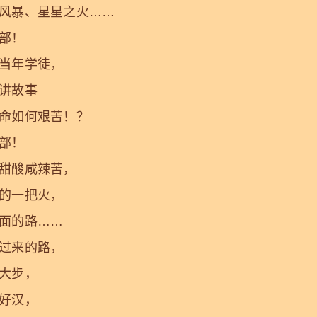
暴、星星之火……
部！
年学徒，
讲故事
如何艰苦！？
部！
酸咸辣苦，
一把火，
的路……
来的路，
大步，
好汉，