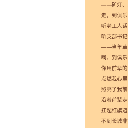
——矿灯、风
走，到俱乐
听老工人话当
听支部书记
——当年革命
啊，到俱乐
你用前辈的甜
点燃我心里的
照亮了我前面
沿着前辈走过
扛起红旗迈
不到长城非