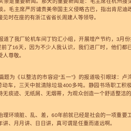
条是重要新闻。那天的重要新闻是：毛主席在杭州接见
谈。毛主席严厉谴责美帝国主义侵略古巴，指出肯尼迪
接见时在座的有浙江省省长周建人等领导。
了我厂轮机车间丁钧汇小组，开展增产节约，3月份
提前了16天，因为不少人我认识，我们进厂时，他们都
受人尊敬。
为《以整洁的市容迎“五一”》的报道吸引眼球：卢
辆劳动车，三天中就清除垃圾400多吨。静园书场职工积
持无痰迹、无纸屑、无烟蒂，为观众创造一个舒适整洁
环境脏、乱、差，60年前就已经是社会的一项重要工
年讲、月月讲、日日讲，真可谓是任重而道远啊。