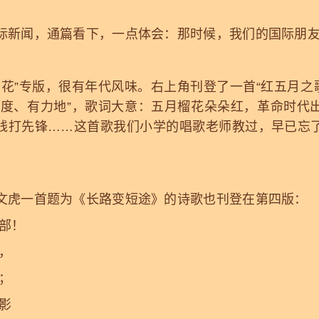
闻，通篇看下，一点体会：那时候，我们的国际朋友
”专版，很有年代风味。右上角刊登了一首“红五月之歌”
速度、有力地”，歌词大意：五月榴花朵朵红，革命时代
线打先锋……这首歌我们小学的唱歌老师教过，早已忘
。
虎一首题为《长路变短途》的诗歌也刊登在第四版：
部！
，
；
影