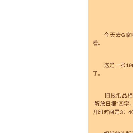
今天去G家喝
看。
这是一张196
了。
旧报纸品相不
“解放日报”四
开印时间是3：4