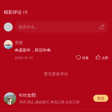
精彩评论
(1)
说点什么...
熹微
🎋愿新年，胜旧年🎋
2020-12-31
回复
点赞
暂无更多评论
Kitt女郎
关注
风停.雨止.缘起缘灭.来也江湖.去也江湖