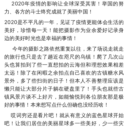
2020年疫情的影响让全球深受其害！举国的努
力、各方的斗士终究成就了美丽中国！
2020是不平凡的一年，见证了疫情更能体会生活的
美好，珍惜每一天！能把摄影作为业余爱好记录身
边的美好时光也是幸福的事情！
今年的摄影之路依然重复以往，来了场说走就走
的旅行也只是去了趟近在咫尺的乌镇！爬了几次山
头也算拍到了些一直想拍的云海但和理想效果相差
太远！除了在闲暇之余拍点自己喜欢的古镇糖水风
景外，多了些扫街的日子！但本人不善整理应该是
懒只能让大部分片子躺在硬盘里了！手头也就些古
镇风景片谈不上好片，如能愉悦到各位朋友那是极
好的事情！本来想写点什么但确也没经历啥！
哎词穷还是看片吧！就从有意义的蓝色星球开始
吧！让我们居住的美丽星球多一些美好，少一些灾