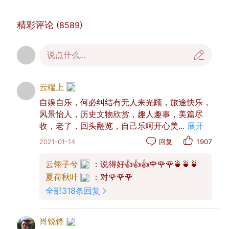
精彩评论
(8589)
说点什么...
云端上
自娱自乐，何必纠结有无人来光顾，旅途快乐，
风景怡人，历史文物欣赏，趣人趣事，美篇尽
收，老了，回头翻览，自己乐呵开心美
...
展开
2021-01-14
回复
1907
一：确定深耕的创作领域
云翎子兮
：说得好👍👍👍🌹🌹🌹🍵🍵🍵
夏荷秋叶
：对🌹🌹🌹
想要成为一个极具吸引力的美篇账号，首先要做
全部318条回复
好自己账号的定位。账号定位，简单地说，就是
找到自己擅长的创作领域。
肖锐锋