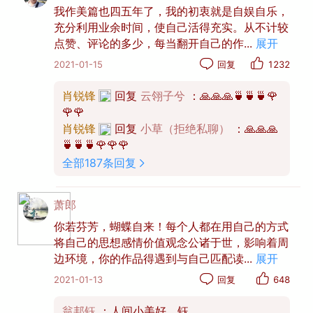
我作美篇也四五年了，我的初衷就是自娱自乐，
充分利用业余时间，使自己活得充实。从不计较
那么，我们该如何选择创作领域呢？
点赞、评论的多少，每当翻开自己的作
...
展开
2021-01-15
回复
1232
一方面，你需要从自身情况出发，结合自己擅长
的兴趣领域来确定一两个最佳的方向。
肖锐锋
回复
云翎子兮
：🙏🙏🙏🍵🍵🍵🌹
🌹🌹
肖锐锋
回复
小草（拒绝私聊）
：🙏🙏🙏
比如下面几位美友，就找到了自己的账号定
🍵🍵🍵🌹🌹🌹
位：
全部187条回复
萧郎
你若芬芳，蝴蝶自来！每个人都在用自己的方式
将自己的思想感情价值观念公诸于世，影响着周
边环境，你的作品得遇到与自己匹配读
...
展开
2021-01-13
回复
648
翁邦钰
：人间小美好，钰。