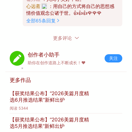
心远斋
：用自己的方式将自己的思想感
情价值观念公诸于世。👍👍👍🌹🌹🌹
全部65条回复
另一方面，你也需要在作品发布后，观察阅读、
点赞、转发等数据，在不断试错和调整中，找到
更多评论
最适合自己的那一个。
创作者小助手
比如，下图中的文章获得了较多的阅读、评
关注
助你在创作道路上不断成长！❤️
论、点赞、转发。这位美友非常擅长旅行领域
创作，并且也得到了很多美友的喜欢。
更多作品
【获奖结果公布】“2026美篇月度精
选6月推选结果”新鲜出炉
阅读
5344
【获奖结果公布】“2026美篇月度精
选5月推选结果”新鲜出炉