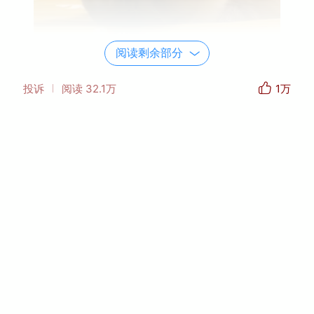
阅读剩余部分
投诉
阅读
32.1万
1万
亲爱的美友，如果你也有上面👆这样的想法，不
必担忧。今天，“创作者小助手”就为你总结几个
美篇账号运营技巧，助你在美篇创作更上一层
楼。
本文目录——
一、确定深耕的创作领域
二、打造鲜明的个人风格
三、设置具有个人风格的账号信息
只需要花
5至10分钟
，你就能读完本文。深呼
吸，开始学习如何完善自己的美篇账号吧！