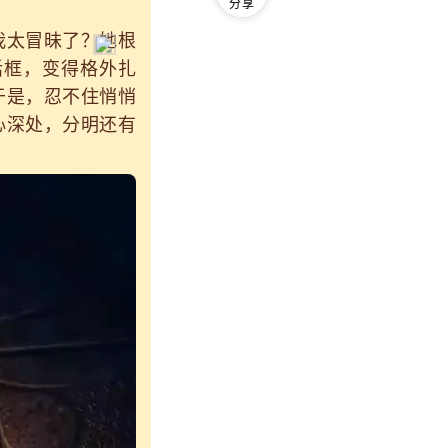
分享
太冒昧了？她根
话框，变得格外扎
于是，忍不住悄悄
心深处，分明还有