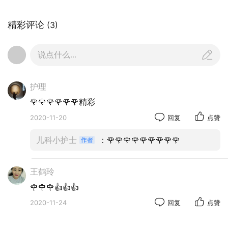
为了进一步提升新生儿室专业护理服务，让我们技
精彩评论
(3)
术和服务能力更加精湛，护士长和带教老师严格筛
选商讨理论和技术技能项目，制定详细的培训计
说点什么...
划，并严格按照计划实施。大家加班加点，苦练基
本功，反复练习难度较大的操作。经过3个月的学习
培训，我们补足了短板，理论和技术更上了一个台
护理
阶。
🌹🌹🌹🌹🌹🌹精彩
2020-11-20
回复
点赞
儿科小护士
：🌹🌹🌹🌹🌹🌹🌹🌹🌹
王鹤玲
🌹🌹🌹👍👍👍
2020-11-24
回复
点赞