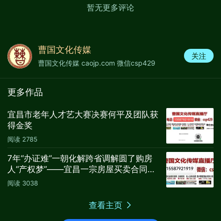
暂无更多评论
曹国文化传媒
关注
曹国文化传媒 caojp.com 微信csp429
更多作品
电影《桃花鱼》主要讲述的是家境贫寒的曾想鱼，
宜昌市老年人才艺大赛决赛何平及团队获
因家庭变故与情感破裂从而堕落。直到2015年国家
得金奖
开始精准扶贫，曾想鱼被定为省级贫困村的贫困
阅读
2785
户，在电视台主持人刘颖结对帮扶下，依靠政策，
7年“办证难”一朝化解跨省调解圆了购房
通过自家农家乐脱贫摘帽，并想办法带领邻居致
人“产权梦”——宜昌一宗房屋买卖合同纠
富。该影片由懿合鼎影视文化传媒（湖北）有限公
纷调解纪实
阅读
3038
司出品，杜鸿编剧、导演，将于2021年10月上映。
查看主页