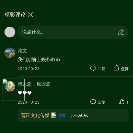
精选》（2015、16年度）；多篇散文入选《散文海
精彩评论
(3)
外版》《21世纪年度散文选》《中国美文21世纪十
年精品选编》《中国散文年度佳作2011》《时文选
萃》及江苏、河南多省高考试卷。翻译有《肯尼迪
说点什么...
大家族》。编剧有电影《宜昌保卫战》《山路十八
湾》等20部，其中《谁杀了潘巾莲》全网院线播
雅文
映，收视1亿+，《走进山楂树之恋》获中国电视艺
我们期盼上映👍👍👍
术协会金奖，《五百米八百米》获2016年第四届温
2020-10-23
回复
点赞
哥华华语电影节最佳编剧“红枫叶奖”、2017年第23
届法国维苏尔国际电影节最佳影片“金马车奖”及巴黎
感恩您，原谅您
语言学院奖。
❤️❤️❤️
2020-10-23
回复
1
曹国文化传媒
：🙏🙏🙏