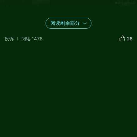
杜鸿简介
阅读剩余部分
杜鸿（1966.12—），男，中国作协会员、湖北省作
投诉
阅读
1478
26
协第六届委员、省作协文学百人工程成员、省文艺
人才库成员、鲁迅文学院学员，现任湖北省文化创
意产业协会副主席，中国教育影视协会湖北分会副
会长、宜昌会长，宜昌市政协首届咨询委，宜昌市
作协副主席。曾任宜昌文联二三四届主席团秘书
长、市影视家协会主席、市文艺评论家协会常务副
主席。著有长篇小说《一个白痴统治的村庄》《黛
瓦园》《石牌保卫战》《琵琶弦上说》《大城小
市》《中篇小说精选》及散文《怀想三峡》《乐道
居笔记》等文学作品20部，有多部中短篇小说入选
《王小波门下走狗第三四波》《２００５中国网络
文学》《中国非主流小说精选》《湖北省网络小说