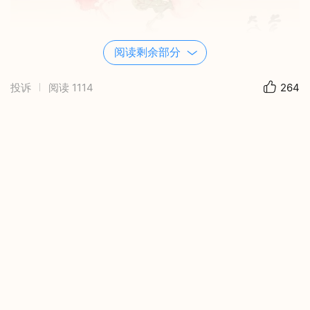
阅读剩余部分
投诉
阅读
1114
264
多喝凉白开，健康自然来。
白水沏茶喝，能活一百多。
饮了空腹茶，疾病身外爬。
喝茶不洗杯，阎王把命催。