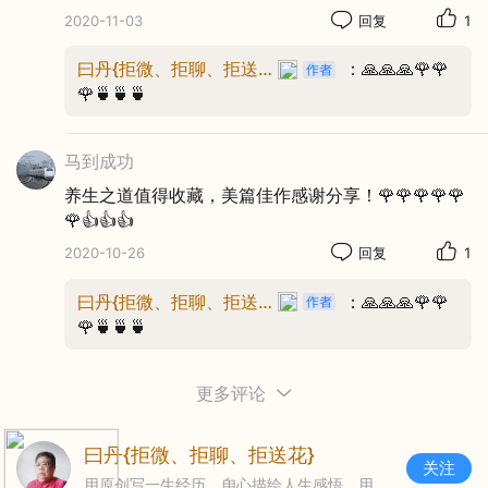
2020-11-03
回复
1
吃洋葱，脑路通。
曰丹{拒微、拒聊、拒送花}
：🙏🙏🙏🌹🌹
🌹🍵🍵🍵
吃大蒜，降血脂。
马到成功
蘑菇餐，防血栓。
养生之道值得收藏，美篇佳作感谢分享！🌹🌹🌹🌹🌹
🌹👍👍👍
吃鲜姜，血脂康。
2020-10-26
回复
1
木耳菜，降脂快。
曰丹{拒微、拒聊、拒送花}
：🙏🙏🙏🌹🌹
🌹🍵🍵🍵
菊花茶，降血压。
更多评论
吃辣椒，消脂肪。
曰丹{拒微、拒聊、拒送花}
关注
乌龙茶，减肥佳。
用原创写一生经历，甪心描绘人生感悟，用美篇传递正能量。