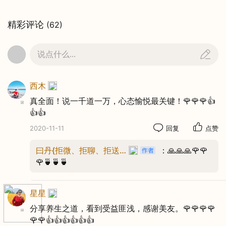
尽量少喝酒，病魔绕道走。
精彩评论
(62)
饭后一支烟，害处大无边。
说点什么...
若要不失眠，煮粥加白莲。
西木
真全面！说一千道一万，心态愉悦最关键！🌹🌹🌹👍
👍👍
2020-11-11
回复
点赞
养生三字经：
曰丹{拒微、拒聊、拒送花}
：🙏🙏🙏🌹🌹
🌹🍵🍵🍵
冠心病，吃银杏。
吃鲜橙，防卒中。
星星
分享养生之道，看到受益匪浅，感谢美友。🌹🌹🌹🌹
吃西柚，防血稠。
🌹🌹👍👍👍👍👍👍