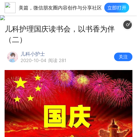
美篇，微信朋友圈内容创作与分享社区
我和我
儿科护理国庆读书会，以书香为伴
（二）
儿科小护士
关注
2020-10-04
阅读 281