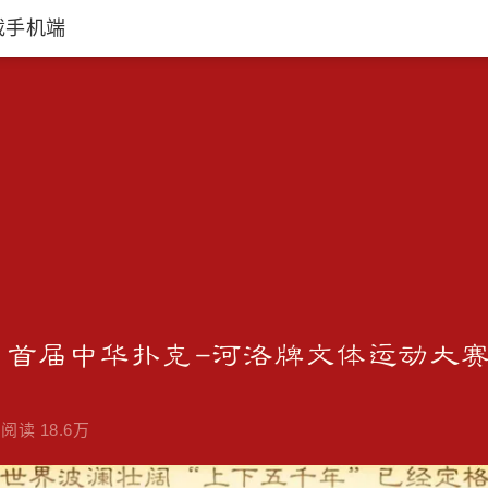
载手机端
”首届中华扑克-河洛牌文体运动大赛
阅读 18.6万