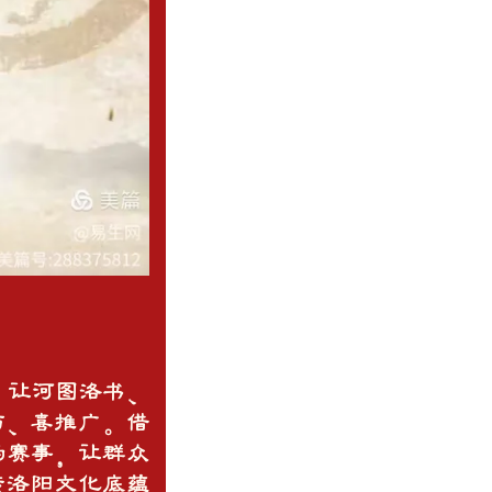
，让河图洛书、
与、喜推广。借
的赛事，让群众
传洛阳文化底蕴