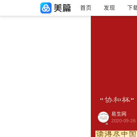
首页
发现
下
“协和杯
易生网
2020-09-26