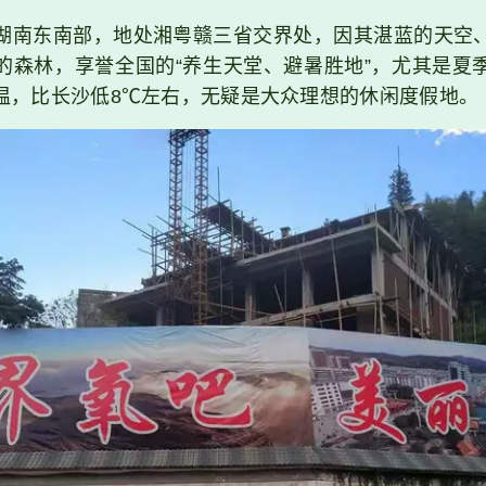
湖南东南部，地处湘粤赣三省交界处，因其湛蓝的天空
的森林，享誉全国的“养生天堂、避暑胜地”，尤其是夏
均温，比长沙低8℃左右，无疑是大众理想的休闲度假地。