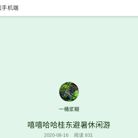
载手机端
一桶浆糊
嘻嘻哈哈桂东避暑休闲游
2020-08-16
阅读
831