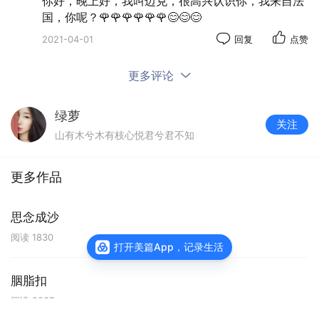
你好，晚上好，我叫迈克，很高兴认识你，我来自法
国，你呢？🌹🌹🌹🌹🌹🌹😊😊😊
2021-04-01
回复
点赞
更多评论
绿萝
关注
山有木兮木有枝心悦君兮君不知
更多作品
思念成沙
阅读
1830
打开美篇App，记录生活
胭脂扣
阅读
2087