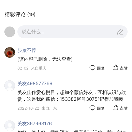
精彩评论
(19)
说点什么...
步履不停
[该内容已删除，无法查看]
02-02
来自重庆
回复
点赞
美友498577769
美友佳作赏心悦目，想加个薇信好友，互相认识与欣
庄周笔下的鹏他日飞万里，在蔚蓝的天空中乃
赏，这是我的薇信：153382尾号30751记得加我噢
至璨烂的宇宙中翱翔。但在地上的小鸟却嘲笑它：
2022-10-22
来自广东
回复
点赞
你独自一鸟，在天空中飞，没有伙伴更没有知音，
是何等的孤寂。
美友367963176