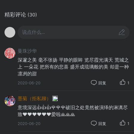
站在记忆的转角，守望曾梦想飞过的天
精彩评论
(30)
空。你像一只小小鸟，不断的飞翔，不断的寻
找……
说点什么...
曼珠沙华
深邃之美 毫不张扬 平静的眼眸 览尽霞光满天 荒城之
上 一朵花 把所有的悲喜 盛开成琉璃般的美 却是一种
凛冽的甜
2020-06-20
回复
1
墨菊（拒私聊）
意境深远👍👍👍🌹🌹🌹破旧之处竟然被演绎的淋漓尽
致❤️❤️❤️❤️❤️❤️爱啦🙏🙏🙏
2020-06-20
回复
1