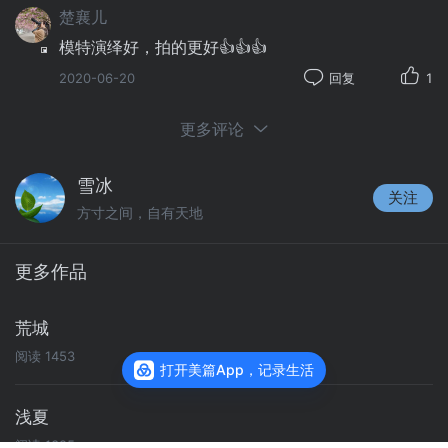
楚襄儿
模特演绎好，拍的更好👍👍👍
2020-06-20
回复
1
更多评论
雪冰
关注
方寸之间，自有天地
更多作品
荒城
阅读
1453
打开美篇App，记录生活
浅夏
阅读
1395