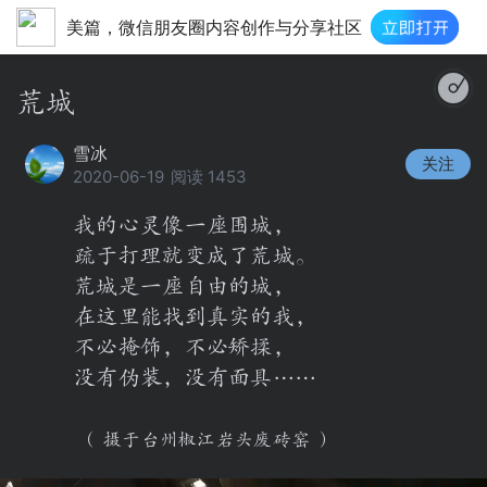
美篇，微信朋友圈内容创作与分享社区
荒城
雪冰
关注
2020-06-19
阅读 1453
我的心灵像一座围城，
疏于打理就变成了荒城。
荒城是一座自由的城，
在这里能找到真实的我，
不必掩饰，不必矫揉，
没有伪装，没有面具……
（ 摄于台州椒江岩头废砖窑 ）