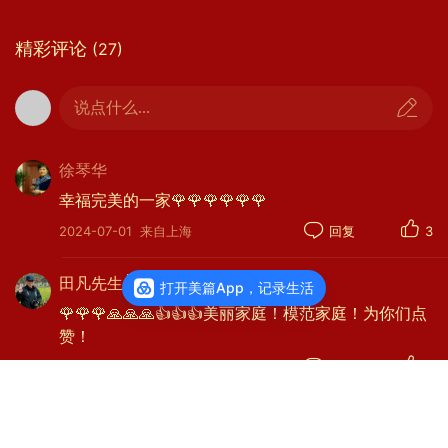
风。“卡拉扬75岁还驾驶摩托，与大师相
比还年轻着呢”成为托辞。一辆太子大摩
精彩评论
(27)
托打扮得“花里胡哨”，海滨大道拉风，
摩游齐鲁大地，尽情驰骋，赚足眼球… 。
说点什么...
真可谓超酷上海老克勒、山东老大爷。但
“遗憾”的是既没遇上个红颜知己，更没
徐琴华
有婚外情人。在夫人眼里还是个听话的大
幸福完美的一家🌹🌹🌹🌹🌹🌹
男孩，在家排行“小三”(如果家中养只
2024-07-01
来自上海
回复
3
狗，就排行小四了）。两位美眉都是领
导，经常受“管教”，不敢“得罪”。
田凡先生
打开美篇App，记录生活
夫人是家中女一号，当家领导。聪慧、
🌹🌹🌹🙏🙏🙏👍👍👍美丽家庭！模范家庭！为你们点
勤劳、达理，专修服装设计，擅长美食烹
赞！
饪。左右脑均特发达，双手特灵巧。过目
2023-10-02
来自江苏
回复
3
的大牌时尚服装能立马出效果图，并能完
秋果
全独创设计，隆重推出DIY作品。出手的