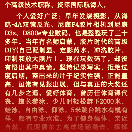
个高级技术职称、资深国际航海人。
个人爱好广泛：早年发烧摄影，从海
鸥-4A双镜反光、尼康F4胶片相机到尼康
D3s、D800e专业数码，也是整整玩了三十
多年。当年有名师启蒙，胶片时代的高级
DIY(自己配制显、定影药水，冲洗胶片，
印制和放大照片）。现在玩数码了，却没
有悟出其中真谛。坚持记录写实，拒绝过
度后期，整出来的片子纪实性强，正能量
高，虽常有见报出展，但与真正的大奖还
有几步之遥。爱好体育，曾历任体育课代
表。擅长游泳，少儿时轻松游下2000米，
蛙泳、自由泳、仰泳，5米跳台跳水有模有
样，颇有专业水准。为了健身强体、亲近
自然，假期偶尔去高球场踏踏青、挥挥