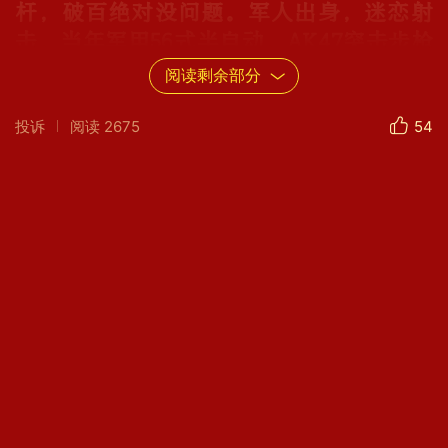
杆，破百绝对没问题。军人出身，迷恋射
击，当年军用56式半自动，AK47突击步枪
二百米不脱靶，手枪、猎枪也是好手。自
阅读剩余部分
称有枝AK47，一百二十发子弹，过索马里
投诉
阅读
2675
54
海盗区就免去了海军导弹驱逐舰护航，这
个性价比可是个天文数字。闲来无事也爱
舞文弄墨，写点技术的、纪实的东西，一
不小心还被整成论文、作品，铅字或数码
的常被晒出发表。闲暇之余玩起了篆刻，
一个菜鸟起飞了。N多年天天挥拍锻炼，
日日沙滩漫步。近日又学起了皮划艇…健
康生活丰富多彩。平时衣着随意，休闲、
个性、功能为主，潇洒大方为好。但任何
时候都不会有碍瞻观。
如今年过花甲，重操旧业，热衷摩托拉