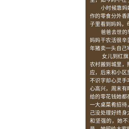
小时候靠妈妈
作的零食分外香
子里看到妈妈，
爸爸去世的早
妈妈干农活很辛
年猪卖一头自己
女儿到红旗上
农村搬到城里，
应，后来和小区
不识字却心灵手
心高兴，周末有
给的零花钱她都
一大桌菜肴招待
己没处理好终身
和坚强的，她不
是，她留给大家