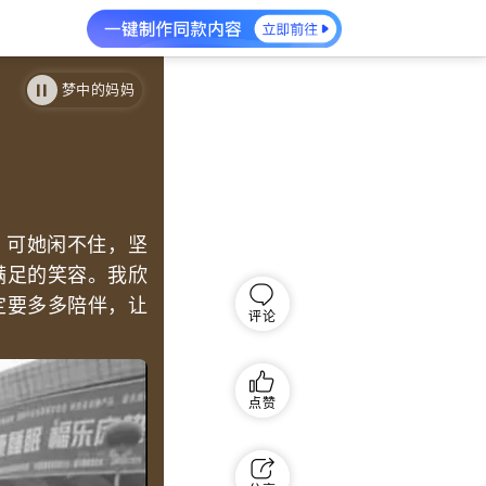
梦中的妈妈
，可她闲不住，坚
满足的笑容。我欣
定要多多陪伴，让
评论
点赞