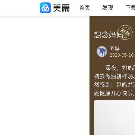
首页
发现
下
想念妈妈
老城
2020-05-10
深夜，妈妈回来
持去做油饼拌汤
然感到：妈妈并
她健康开心快乐