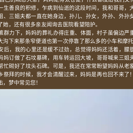
一生善良的积修，乍病到仙逝的这段时间，我和哥哥，
姐、三姐夫都一直在她身边，孙儿、孙女，外孙、外孙
了她，还有很多亲友闻询去医院看望陪护。
群力下，妈妈的葬礼办得庄重、体面，村子虽偏边严重
大沟下来那条窄便道也第一次停靠了那么多的小车和摩
后，我的心里还是缓不过劲，总觉得妈妈还活着，朦胧
妈妈订做了石坟墓碑，用车转运回大坡，哥哥喊来三姐
帮忙砌好了坟头石碑。可是，我还在常常盼望妈妈从老
乡祭拜的时候，我才会清醒过来，妈妈是再也回不来了
佑，梦中常见您！