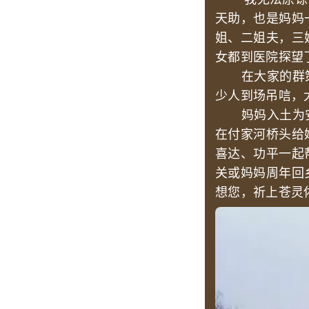
天助，也是妈妈
姐、二姐夫，三
女都到医院探望
在大家的群策
少人到场吊唁，
妈妈入土为安
在付家河桥头给
喜达、功平一起
关或妈妈周年回
想您，祈上苍灵