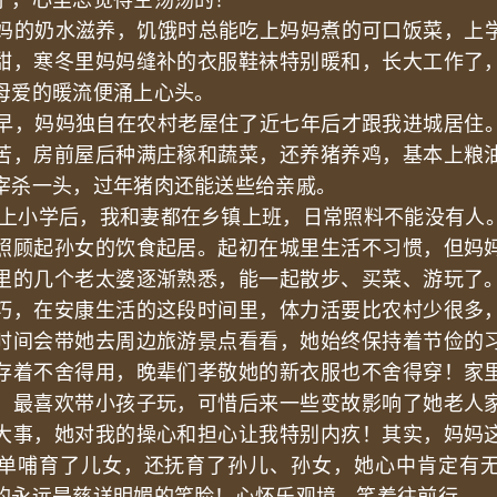
的奶水滋养，饥饿时总能吃上妈妈煮的可口饭菜，上学
甜，寒冬里妈妈缝补的衣服鞋袜特别暖和，长大工作了
母爱的暖流便涌上心头。
，妈妈独自在农村老屋住了近七年后才跟我进城居住。
苦，房前屋后种满庄稼和蔬菜，还养猪养鸡，基本上粮
宰杀一头，过年猪肉还能送些给亲戚。
小学后，我和妻都在乡镇上班，日常照料不能没有人。
照顾起孙女的饮食起居。起初在城里生活不习惯，但妈
里的几个老太婆逐渐熟悉，能一起散步、买菜、游玩了
巧，在安康生活的这段时间里，体力活要比农村少很多
时间会带她去周边旅游景点看看，她始终保持着节俭的
存着不舍得用，晚辈们孝敬她的新衣服也不舍得穿！家
，最喜欢带小孩子玩，可惜后来一些变故影响了她老人
大事，她对我的操心和担心让我特别内疚！其实，妈妈
单哺育了儿女，还抚育了孙儿、孙女，她心中肯定有
的永远是慈详明媚的笑脸！心怀乐观境，笑着往前行。