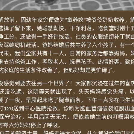
前，因幼年家穷便做为"童养媳"被爷爷奶奶收养，
选择了留下来，她聪慧勤快、干净利落，吃食堂时刚十
挣工分，还做得一手好针线活，社员的衣服缝纫补丁就
夜踩缝纫机赶活。爸妈结婚后共生养了六个孩子，有一
代末，我们全家共有十一人，日常的家务活都靠妈妈，
重支持爸爸工作，孝敬老人、抚养孩子、热情好客、勤
然家庭的生活条件改善了，但妈妈却是更忙碌了。
感觉到要去往另一个世界了！大家都沉浸在过年的喜庆
还没吃遍，这阴霾天就出现了，头天妈妈感觉头痛，
睡了一夜，早晨起床吃了碗煮面条，下午一点多在卫生
打120送到中心医院抢救，诊断为脑血管瘤破裂虹膜出
保守治疗，半月后回天无力，便依着她生前的叮嘱用
时零六分妈妈停止了呼吸。
己的疏忽大意，妈妈走得太仓促，什么都没给我们交待