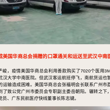
成美国华商总会捐赠的口罩通关和运送至武汉中南
，疫情美国华商总会利用善款购买了7020个医用3M 
武汉大学中南医院。但武汉客运航班停飞，南航货运也
的运输造成困难。美国华商总会张福明会长联系广州市
到了致公党广州市委员会专职副主委岳朝阳。辗转之下
党员、广东民航医疗快线董事长陈志键。