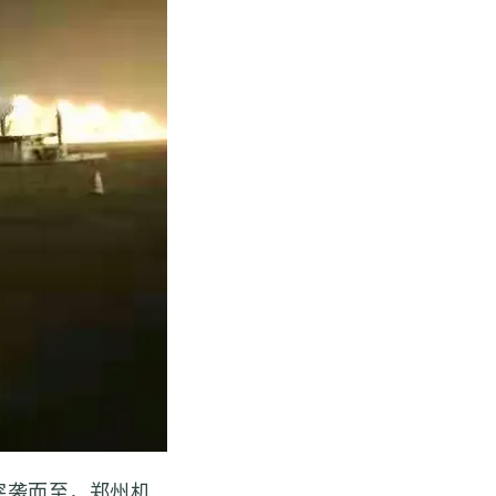
袭而至，郑州机