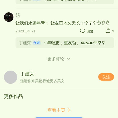
娟
让我们永远年青！ 让友谊地久天长！🌹🌹🌹👌👌👌
戏台前面摆POS，不如干脆上台来一段。
2020-04-21
回复
1
丁建荣
：年轻态，重友谊。🙏🙏🙏🌹🌹🌹
更多评论
丁建荣
关注
邀请你来美篇看他更多美文
更多作品
拾金不昧树风尚 风清气正结硕果