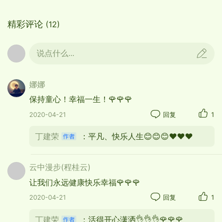
精彩评论
(12)
说点什么...
娜娜
保持童心！幸福一生！🌹🌹🌹
这二位笑得如此灿烂，不是两口子，逗你玩呢。
2020-04-21
回复
1
丁建荣
：平凡、快乐人生😊😊😊❤️❤️❤️
云中漫步(程桂云)
让我们永远健康快乐幸福🌹🌹🌹
2020-04-21
回复
1
丁建荣
：活得开心潇洒👌👌👌🌹🌹🌹