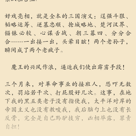
好戏亮相，就是全本的三国演义：逞强斗狠、
韬略运筹、逆篡忠顺、抢城略地、楚河汉界、
锱铢必较、心谋舌战、朝三暮四、分分合
合……一出接一出，头晕目眩！两个老孙子，
瞬间成了两个老疯子。
魔王的兴风作浪，逼迫我们使出霹雳手段！
三个月来，对革命事业的接班人，恐吓无数
次，罚站若干次、打屁股好几次。这事，在地
下我的黑五类老子没有指使我，太平洋对岸的
帝国主义也没有教唆我，我后脑勺上也没有长
反骨，完全是自己黔驴技穷，凶相毕露，罪责
自担！