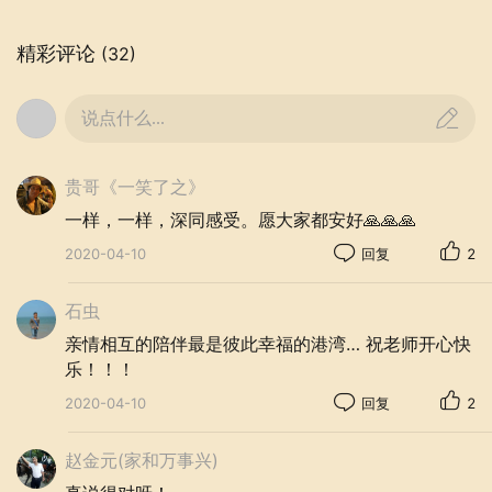
爷爷婆婆带孙子，往往有一些讲不通的地方。
精彩评论
(32)
更俗气一点儿讲，对孙子的付出，得不到什么
回报。这些貌似有点儿道理的看法，其实没有
说点什么...
一点儿道理。孙辈在你眼里不管是魔王还是天
使，时时刻刻都在回报你，那种对老人身心的
慰籍更是无法替代的。摇头晃脑背几句古诗，
贵哥《一笑了之》
两张老脸就会笑烂。对老人而言，孙子在哪
一样，一样，深同感受。愿大家都安好🙏🙏🙏
里，幸福就在哪里！
2020-04-10
回复
2
石虫
亲情相互的陪伴最是彼此幸福的港湾… 祝老师开心快
乐！！！
2020-04-10
回复
2
赵金元(家和万事兴)