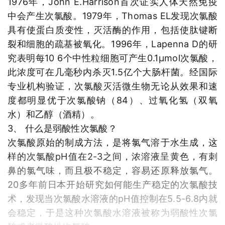
1976年，John E.Harrison首次证实人体天然免疫
中会产生次氯酸。1979年，Thomas EL发现次氯酸
具有使蛋白质变性，灭活酶的作用，包括使肽键断
裂和细胞的疏基被氧化。1996年，Lapenna D的研
究表明每10 6个中性粒细胞可产生0.1μmol次氯酸，
此浓度可在几毫秒内杀灭1.5亿个大肠杆菌。经国际
专业机构验证，次氯酸灭活微生物无论从效果和速
度都明显优于次氯酸钠（84）、过氧化氢（双氧
水）和乙醇（酒精）。
3、 什么是弱酸性次氯酸？
次氯酸原始的制成方法，是将氯气溶于水生成，这
样的次氯酸pH值在2-3之间，浓溶液呈黄色，有刺
鼻的氯气味，而且极不稳定，容易还原释放氯气。
20多年前日本开始研究如何能生产稳定的次氯酸技
术，发现当次氯酸水溶液的pH值控制在5.5-6.8内就
会稳定，于是这种次氯酸水溶液被称为弱酸性次氯