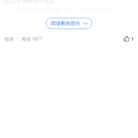
酸或者微酸性次氯酸。
4、 次氯酸与次氯酸钠（84）有什么区别？
次氯酸和次氯酸钠在名称上非常相似，但却是完全
阅读剩余部分
不同的两种物质，经常被错误地认为是相同的。越
来越多的研究发现，次氯酸钠（俗称84）,对人体的
投诉
阅读
1677
1
危害巨大。英国最新研究表明，次氯酸钠的致敏性
竟然还会导致幼儿感冒增加，甚至造成人员伤害。
在水溶液中次氯酸以不带电荷的质子形式存在，能
够迅速穿透细菌、病毒的细胞膜和芽孢壳，进入细
菌病毒细胞内氧化DNA和RNA,达到秒杀灭活的效
果。而次氯酸钠等的次氯酸根阴离子带电，不能穿
透细胞膜。2002年，Corinne Le Dantec发现，次
氯酸对大肠杆菌的杀灭效果，是次氯酸根阴离子的
80-100倍。目前环境状态下，需要更安全、更高
效、更环保的消毒剂，弱酸性次氯酸是绝佳的升级
换代产品，这将会带来一场环保消毒的革命。