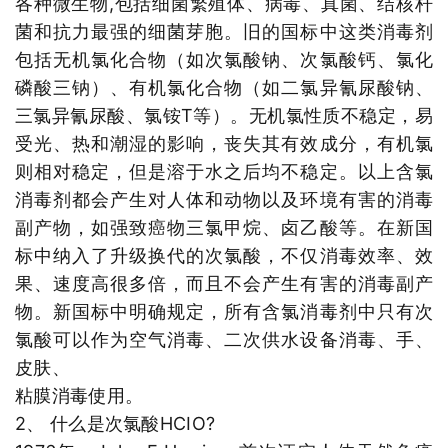
各种微生物,包括细菌繁殖体、病毒、真菌、结核杆
菌和抗力最强的细菌芽胞。旧的国标中这类消毒剂
包括无机氯化合物（如次氯酸钠、次氯酸钙、氯化
磷酸三钠）、有机氯化合物（如二氯异氰尿酸钠、
三氯异氰尿酸、氯铵T等）。无机氯性质不稳定，易
受光、热和潮湿的影响，丧失其有效成分，有机氯
则相对稳定，但是溶于水之后均不稳定。以上含氯
消毒剂都会产生对人体和动物以及环境有害的消毒
副产物，如强致癌物三氯甲烷、卤乙酸等。在新国
标中纳入了升级换代的次氯酸，不仅消毒效率、效
果、速度高很多倍，而且不会产生有害的消毒副产
物。新国标中明确规定，所有含氯消毒剂中只有次
氯酸可以作为空气消毒、二次供水设备消毒、手、
皮肤、
粘膜消毒使用。
2、 什么是次氯酸HCIO?