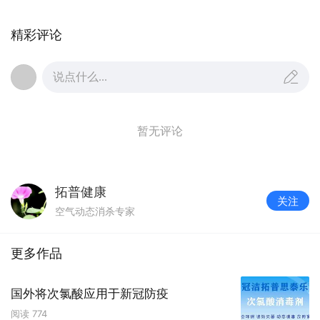
5、 次氯酸在海外有什么认证支持吗？
日本厚生劳动省2002年认定次氯酸为食品添加剂。
精彩评论
日本农林水产省基于各种实验结果，根据食品健康
影响评估，将次氯酸水定义为特定农药（特定控制
说点什么...
剂，明显没有危害人类、动物、水产和农产品等风
险）。试验显示pH2.43-2.58的次氯酸水对口腔、
食道、胃粘膜和舌头有刺激性。而PH5.67-6.3的次
暂无评论
氯酸水试验显示没有刺激（无毒性）。使用低浓度
的次氯酸安全；长期使用对房屋无腐蚀（超过10年
的比较）；不产生二恶英；次氯酸无论喷雾或浸泡
拓普健康
关注
都未检测到余氯残留，不会残留在食物中并被带入
空气动态消杀专家
体。因此将次氯酸用作特定农药，不会对人类健康
产生不利影响。（参考資料：中央環境審議会土壌
更多作品
農薬部会農薬小委員会（第36回））作为特定农药
的次氯酸，与普通农药不同，绿色或有机农业种植
国外将次氯酸应用于新冠防疫
也可使用。推广意义重大：减少农药使用量；减少
阅读
774