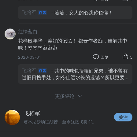
飞将军
：哈哈，女人的心跳你也懂！
红绿蓝白
花样般年华，美好的记忆！ 都云作者痴，谁解其中
味！🌹🌹🌹👍👍👍
2020-03-01
回复
5
飞将军
：其中的味包括咱们兄弟，谁不曾有
过旧日携手处，如今山远水长的遗憾？所以更要
珍惜当前咱们常常相聚的日子哈！
更多评论
飞将军
关注
君不见沙场征战苦，至今犹忆飞将军。