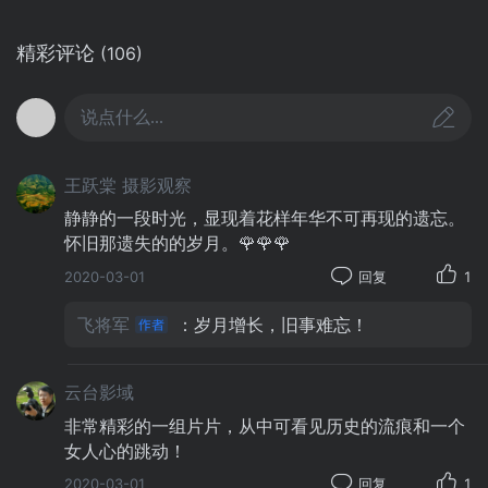
精彩评论
(106)
说点什么...
王跃棠 摄影观察
静静的一段时光，显现着花样年华不可再现的遗忘。
怀旧那遗失的的岁月。🌹🌹🌹
2020-03-01
回复
1
飞将军
：岁月增长，旧事难忘！
云台影域
非常精彩的一组片片，从中可看见历史的流痕和一个
女人心的跳动！
2020-03-01
回复
1