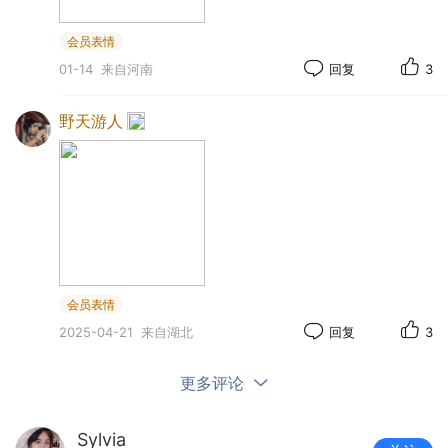
这张照片好糊，我是百般嫌弃的。连着划过了
好几张的从前，想来是我高估了咱们，藏在相册里
会员表情
01-14
来自河南
回复
3
的以往糊得如出一辙。
野天游人
7月盛夏，Zoe撑着伞站到了江外门口的树荫
下，一等便是将近两个多小时。草木垂头丧气得像
是奄奄等毙，我想Zoe也在心中问候了不接电话的我
许多遍了吧。
会员表情
2025-04-21
来自湖北
回复
3
更多评论
Sylvia