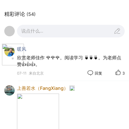
精彩评论
(54)
说点什么...
暖风
欣赏老师佳作 🌹🌹🌹。阅读学习 🍵🍵🍵。为老师点
赞👍👍👍。
07-11
来自北京
回复
3
风来雨走是朋友，风来雨奏是知己。
上善若水（FangXiang）
闲着翻看被记录在相册里的从前，遇到了我们初
中时期最轻松的那天，像是找回许多个再也到不了
的瞬间。