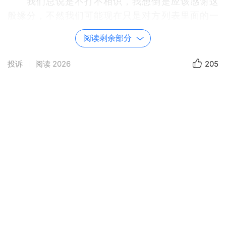
我们总说是不打不相识，我想倒是应该感谢这
般缘分，不然我们可能现在只是对方列表里面的一
位平平无奇的靓女........(///▽///)
阅读剩余部分
假若未曾如你相知，心中思绪如万丈高山该如何
投诉
阅读
2026
205
诉说。
曾经一次闲聊中和爸爸提起过：别人初见我时都
是踌躇不前又腼腆，而Zoe(周芷筠)和我初识时，恨
不得把平生听过的恶毒话都骂给对方才解气。
爸爸：“我看你们当初应该打一架。”