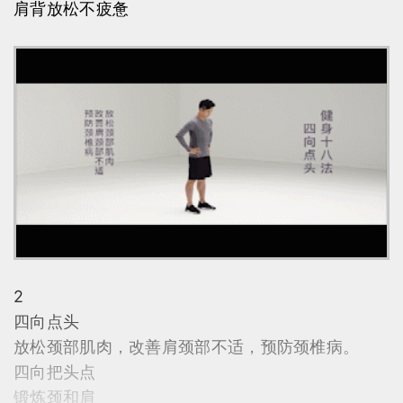
肩背放松不疲惫
2
四向点头
放松颈部肌肉，改善肩颈部不适，预防颈椎病。
四向把头点
锻炼颈和肩