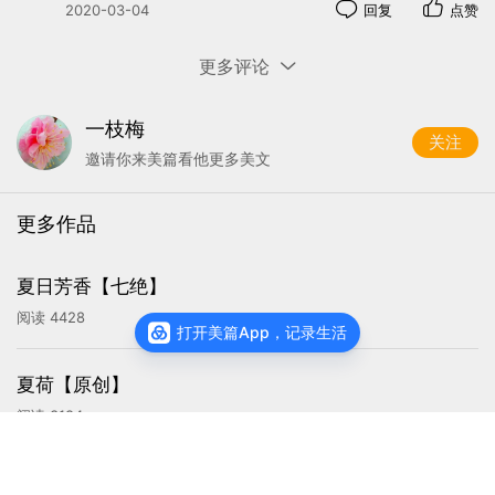
2020-03-04
回复
点赞
更多评论
一枝梅
关注
邀请你来美篇看他更多美文
更多作品
夏日芳香【七绝】
阅读
4428
打开美篇App，记录生活
4
夏荷【原创】
蝴蝶展臂
提高肩胛稳定性，改善圆肩驼背姿态，提高肩关节
阅读
3184
力量，改善肩颈部紧张。
查看主页
双肘平举要到位