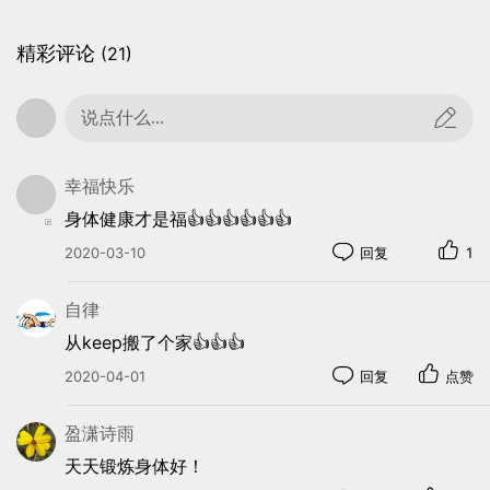
精彩评论
(21)
3
说点什么...
靠墙天使
提高肩部灵活性和肩胛稳定性，缓解肩颈部紧张。
幸福快乐
背部紧靠墙壁
身体健康才是福👍👍👍👍👍👍
外展打开双臂
2020-03-10
回复
1
贴墙缓缓而上
徐徐回到原状
自律
从keep搬了个家👍👍👍
2020-04-01
回复
点赞
盈潇诗雨
天天锻炼身体好！