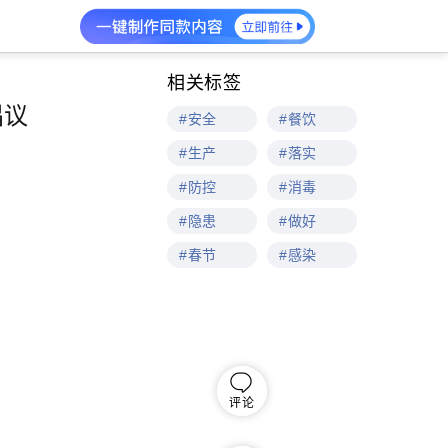
相关标签
倡议
#安全
#餐饮
#生产
#落实
#防控
#消毒
#隐患
#做好
#春节
#感染
评论