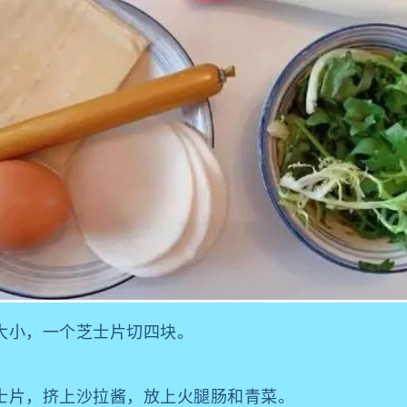
适大小，一个芝士片切四块。
芝士片，挤上沙拉酱，放上火腿肠和青菜。