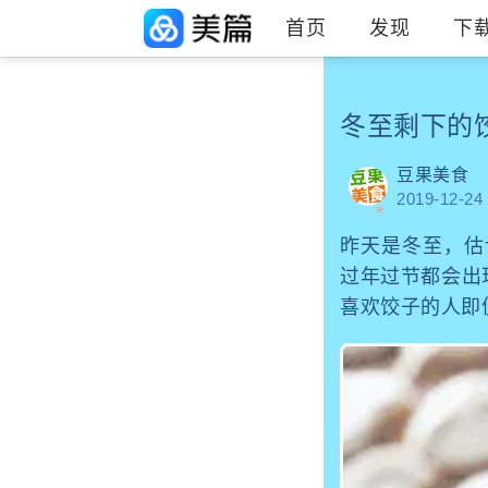
首页
发现
下
冬至剩下的
豆果美食
2019-12-24
昨天是冬至，估
过年过节都会出
喜欢饺子的人即