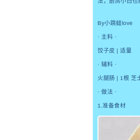
法，厨房小白也
By小跳蛙love
· 主料 ·
饺子皮 | 适量
· 辅料 ·
火腿肠 | 1根 芝
· 做法 ·
1.准备食材