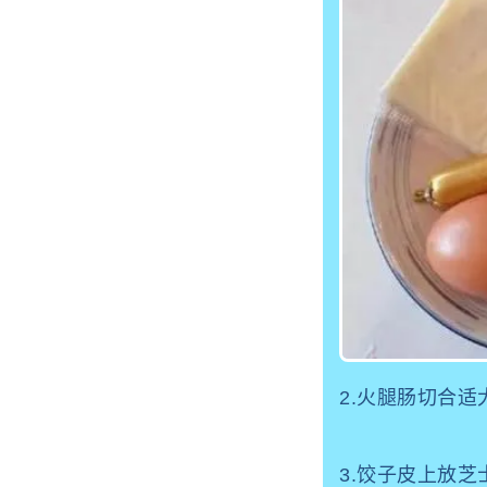
2.火腿肠切合
3.饺子皮上放