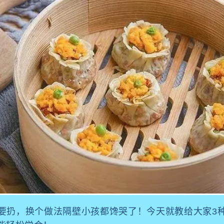
要扔，换个做法隔壁小孩都馋哭了！今天就教给大家3