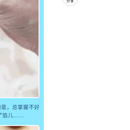
分享
的是，总掌握不好
了馅儿……