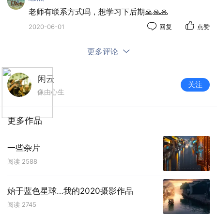
老师有联系方式吗，想学习下后期🙏🙏🙏
2020-06-01
回复
点赞
更多评论
闲云
关注
像由心生
更多作品
一些杂片
阅读
2588
始于蓝色星球…我的2020摄影作品
阅读
2745