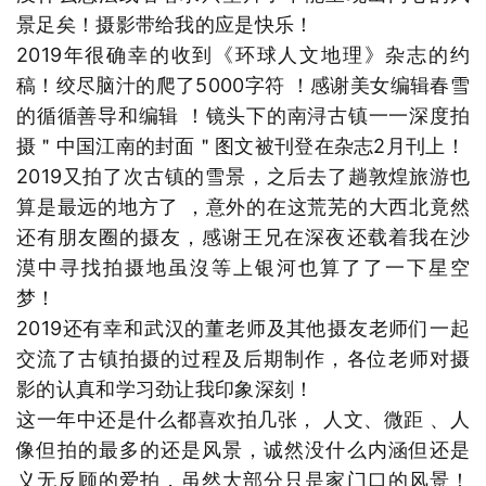
景足矣！摄影带给我的应是快乐！
2019年很确幸的收到《环球人文地理》杂志的约
稿！绞尽脑汁的爬了5000字符 ！感谢美女编辑春雪
的循循善导和编辑 ！镜头下的南浔古镇一一深度拍
摄＂中国江南的封面＂图文被刊登在杂志2月刊上！
2019又拍了次古镇的雪景，之后去了趟敦煌旅游也
算是最远的地方了 ，意外的在这荒芜的大西北竟然
还有朋友圈的摄友，感谢王兄在深夜还载着我在沙
漠中寻找拍摄地虽沒等上银河也算了了一下星空
梦！
2019还有幸和武汉的董老师及其他摄友老师们一起
交流了古镇拍摄的过程及后期制作，各位老师对摄
影的认真和学习劲让我印象深刻！
这一年中还是什么都喜欢拍几张， 人文、微距 、人
像但拍的最多的还是风景，诚然没什么内涵但还是
义无反顾的爱拍，虽然大部分只是家门口的风景！