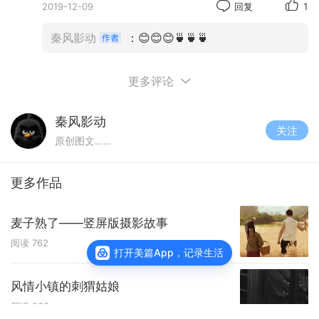
2019-12-09
回复
1
秦风影动
：😊😊😊🍵🍵🍵
更多评论
秦风影动
关注
原创图文……
更多作品
麦子熟了——竖屏版摄影故事
阅读
762
打开美篇App，记录生活
风情小镇的刺猬姑娘
阅读
863