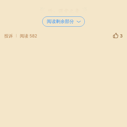
听：课堂之音
阅读剩余部分
第一堂课由东方市铁路中学张淑英老师执教。
张老师教态自然大方，为大家展示了高一年级
投诉
阅读
582
3
《算法的概念及描述》一课。她通过让学生体
验“迷宫”游戏来引入算法概念并归纳算法特
征及一般结构，利用UMU和希沃助手实现对相
关知识进行检测及课堂把控。进行“红灯变绿
灯项目”三个问题的自然语言和流程图算法描
述，让学生很好的体验了流程的三种结构。张
老师的教学语言精炼，充分展示了其扎实的教
学功。