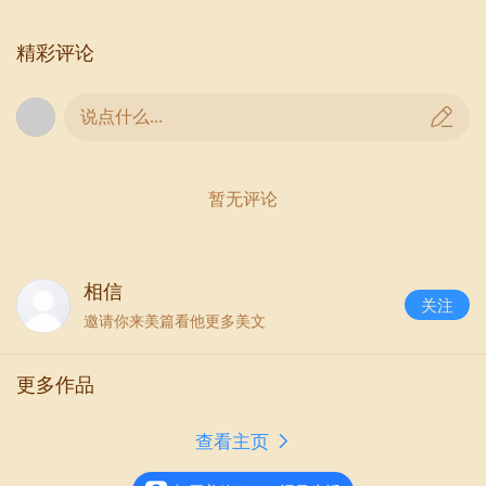
精彩评论
说点什么...
暂无评论
相信
关注
邀请你来美篇看他更多美文
更多作品
第二堂课由海南中学三亚学校黄莹老师执教，
查看主页
黄老师为我们带来了高一年级《天天向上的力
量——计算机解决问题的过程》一课。黄老师