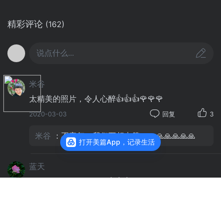
精彩评论
(162)
说点什么...
米谷
太精美的照片，令人心醉👍👍👍🌹🌹🌹
2020-03-03
回复
3
米谷
：不客气，我们互相点赞！🙏🙏🙏🙏🙏🙏
打开美篇App，记录生活
蓝天
太美啦！比画还漂亮！👍👍👍🌹🌹🌹
2020-05-07
回复
1