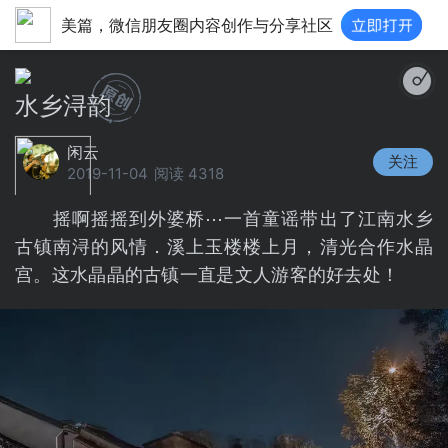
美篇，微信朋友圈内容创作与分享社区
水乡浔韵
闲云
关注
2019-11-04
阅读 4318
摇啊摇摇到外婆桥⋯一首童谣带出了江南水乡
古镇南浔的风情．溪上玉楼楼上月，清光合作水晶
宫。这水晶晶的古镇一直是文人游客的好去处！