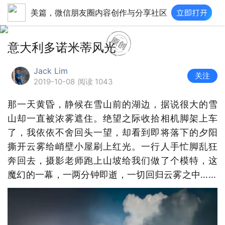
美篇，微信朋友圈内容创作与分享社区
意大利多诺米蒂风光
Jack Lim
关注
2019-10-08
阅读 1043
那一天黄昏，静候在雪山前的湖边，据说很大的雪
山却一直被浓雾遮住。绝望之际收拾相机脚架上车
了，我依依不舍回头一望，却看到即将落下的夕阳
撕开云雾给峭壁小屋刷上红光。一行人手忙脚乱狂
奔回去，摄影老师跑上山坡给我们做了个模特，这
魔幻的一幕，一两分钟即逝，一切回归云雾之中……