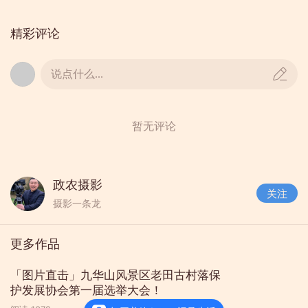
乘着庆祝中华人民共和国成立七十周年的强劲东
精彩评论
风，我们在把号角吹响，祝福祖国的明天，天更
蓝、山更绿、水更清、经济更繁荣、人民更幸福，
说点什么...
国力更强盛。
村妇联主任王爱云讲话
暂无评论
政农摄影
关注
摄影一条龙
更多作品
「图片直击」九华山风景区老田古村落保
护发展协会第一届选举大会！