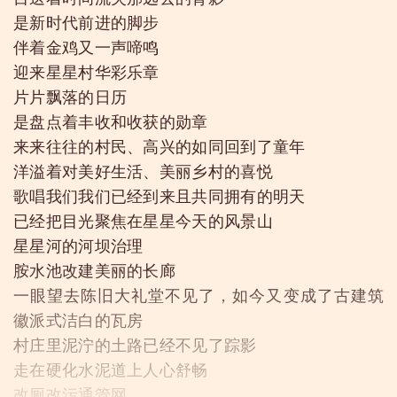
是新时代前进的脚步
伴着金鸡又一声啼鸣
迎来星星村华彩乐章
片片飘落的日历
是盘点着丰收和收获的勋章
来来往往的村民、高兴的如同回到了童年
洋溢着对美好生活、美丽乡村的喜悦
歌唱我们我们已经到来且共同拥有的明天
已经把目光聚焦在星星今天的风景山
星星河的河坝治理
胺水池改建美丽的长廊
一眼望去陈旧大礼堂不见了，如今又变成了古建筑
徽派式洁白的瓦房
村庄里泥泞的土路已经不见了踪影
走在硬化水泥道上人心舒畅
改厕改污通管网