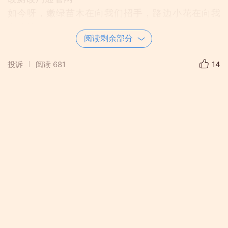
如今呀，嫩绿苗木在向我们招手，路边小花在向我
们绽放
阅读剩余部分
空着飞鸟在向我们歌唱，这鸟语花香、欢声笑语、
怡然自乐世界呀，是跳动着音符，带给我们无穷的
投诉
阅读
681
14
力量
脱贫攻坚，关心群众冷暖我们时刻放在心上
扫黑除恶我们在行动
弘扬中华美德传统我们要积极宣传，带头发扬
看、那一个个穿着运动服饰的老中青健身舞蹈队，
个个春光满面，英姿飒爽
是党的富民政策好
有上级领导的关心支持
有家乡父老乡亲共同努力
美丽乡村、美丽庭院建设越走越宽广
建设中国特色的社会主义道路，我们信心实足、有
理想、有担当