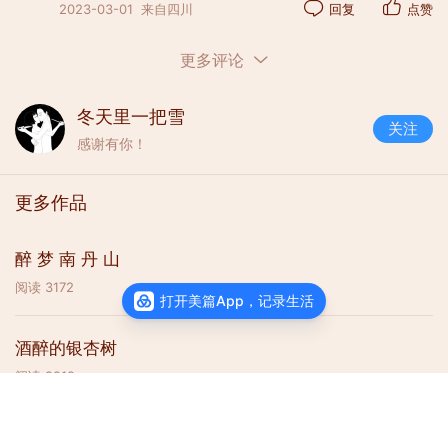
2023-03-01
来自四川
回复
点赞
更多评论
冬天里一把雪
关注
感谢有你！
更多作品
醉 梦 南 丹 山
阅读
3172
打开美篇App，记录生活
酒醉的银杏树
阅读
2212
查看主页