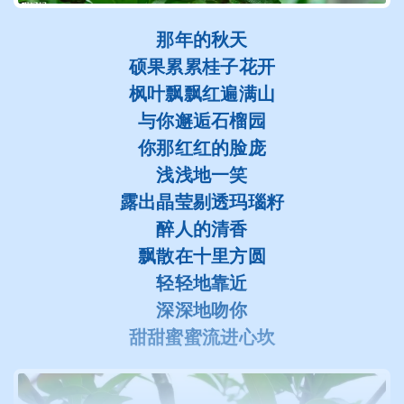
那年的秋天
硕果累累桂子花开
枫叶飘飘红遍满山
与你邂逅石榴园
你那红红的脸庞
浅浅地一笑
露出晶莹剔透玛瑙籽
醉人的清香
飘散在十里方圆
轻轻地靠近
深深地吻你
甜甜蜜蜜流进心坎