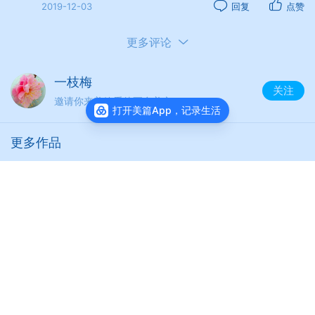
2019-12-03
回复
点赞
更多评论
一枝梅
关注
邀请你来美篇看他更多美文
打开美篇App，记录生活
更多作品
夏日芳香【七绝】
为了那甜美的瞬间
阅读
4427
转身寻你
踪影无迹不知去向
夏荷【原创】
时光在岁月中流逝
阅读
3184
季节在轮回中转迁
从此
查看主页
一份淡淡的心事