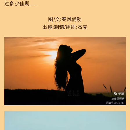
过多少佳期……
图/文:秦风俑动
出镜:刺猬/组织:杰克