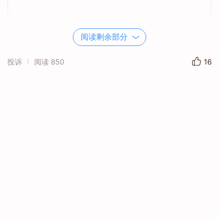
阅读剩余部分
投诉
阅读
850
16
还记得初次与你面对，尽管做好了准备，还是被你震撼
的整夜难寐。你的存在就是不朽的丰碑，现今的精卫我
要为你点赞千百回。