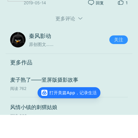
2019-05-14
回复
1
更多评论
秦风影动
关注
原创图文……
更多作品
麦子熟了——竖屏版摄影故事
阅读
762
打开美篇App，记录生活
风情小镇的刺猬姑娘
阅读
863
查看主页