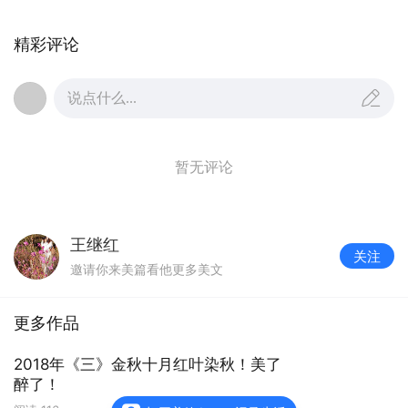
精彩评论
说点什么...
暂无评论
郭松同学：1969年10月3日出生，现居哈市，群主，
2015年微信群发起人，小时候喜爱篮球运动，聪明帅
真，精明强干，爱祖国！爱人民！爱发小。友情热线：
王继红
13351882678
关注
邀请你来美篇看他更多美文
更多作品
2018年《三》金秋十月红叶染秋！美了
醉了！