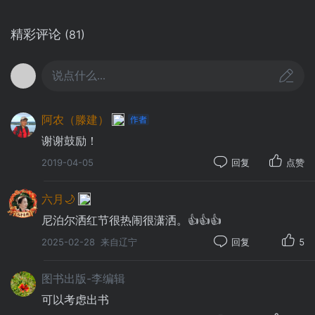
精彩评论
(81)
说点什么...
阿农（滕建）
谢谢鼓励！
2019-04-05
回复
点赞
六月🌙
尼泊尔洒红节很热闹很潇洒。👍👍👍
2025-02-28
来自辽宁
回复
5
图书出版-李编辑
可以考虑出书