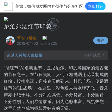
美篇，微信朋友圈内容创作与分享社区
尼泊尔洒红节印象
阿农（滕建）
关注
2019-04-03
阅读 2825
造梦人环境人像摄影
1.4万成员
“洒红节”又名胡里节，是尼泊尔、印度等国家的最古老
的节日之一。在节日期间，人们互相抛洒用花朵制成的
红粉，投掷水球，迎接春天的到来。杜巴广场，便是洒
红节的“主战场”。在这里，彩色粉末与水弹齐飞，音乐
声亦不绝于耳。不分种姓高低、不分贫富、不分国籍、
不分性别，人们尽情欢乐。因为色彩丰富、气氛热烈，
这里自然也成为摄影爱好者的天堂。