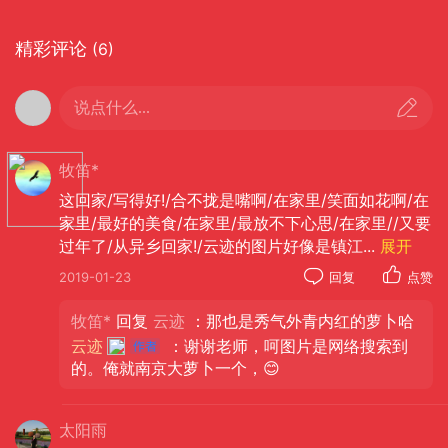
精彩评论
(6)
说点什么...
牧笛*
这回家/写得好!/合不拢是嘴啊/在家里/笑面如花啊/在
家里/最好的美食/在家里/最放不下心思/在家里//又要
过年了/从异乡回家!/云迹的图片好像是镇江
...
展开
2019-01-23
回复
点赞
牧笛*
回复
云迹
：那也是秀气外青内红的萝卜哈
云迹
：谢谢老师，呵图片是网络搜索到
的。俺就南京大萝卜一个，😊
太阳雨