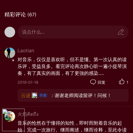
精彩评论
(67)
说点什么...
吉普赛民族是从不定居的流浪民族，世世代代过着
Laotian
清苦而又饱受歧视的生活，但这个民族活泼、乐观、能
对音乐，仅仅是喜欢听，但不是懂。第一次认真的读
乐评，受益良多。看完评论再次静心听一遍小提琴演
歌善舞。
奏，有了真实的画面，有了更強的感染.....
作者萨拉萨蒂以流浪者手法描写了这一民族性格的
2019-01-18
回复
1
几个侧面，并使小提琴的旋律性与技巧性得到相当完美
的结合。
云迹
：谢谢老师阅读留评！问候！
火焰คิดถึง
音乐的怆然在于懂得的知性，即时而附着音乐的起
始，完成一次旅行。继而阐述，继而诠释，至此令读