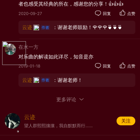
者也感受其经典的所在，感谢您的分享！👍👍👍
2020-09-27
回复
点赞
云迹
：谢谢老师鼓励！🌹🌹🌹🍵🍵🍵
在水一方
对乐曲的解读如此详尽，知音是亦
2019-01-18
回复
点赞
云迹
：谢谢老师！
都说人生如戏，戏如人生，而有时候，音乐也能演
绎出人生的跌宕与起伏。《流浪者之歌》用优美震撼人
更多评论
心的旋律和提琴技巧展示了吉普赛人命运之歌。
音乐引子部分，小提琴强劲地奏出了宣叙调般的主
云迹
题旋律，沉重、悲怆、惆怅、凄楚，带有悲剧性色彩，
关注
望人群熙熙攘攘，我自默默而行……
一下子就勾画出了流浪的吉普赛人忧郁又刚强的民族性
格。它不仅是序奏的主题，也是全曲的灵魂，非常震