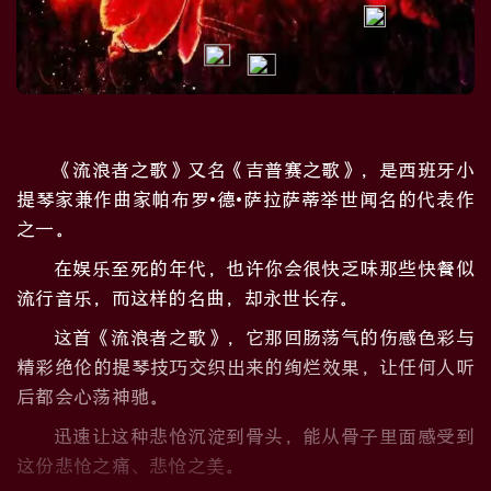
《流浪者之歌》又名《吉普赛之歌》，是西班牙小
提琴家兼作曲家帕布罗•德•萨拉萨蒂举世闻名的代表作
之一。
在娱乐至死的年代，也许你会很快乏味那些快餐似
流行音乐，而这样的名曲，却永世长存。
这首《流浪者之歌》，它那回肠荡气的伤感色彩与
精彩绝伦的提琴技巧交织出来的绚烂效果，让任何人听
后都会心荡神驰。
迅速让这种悲怆沉淀到骨头，能从骨子里面感受到
这份悲怆之痛、悲怆之美。