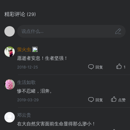
精彩评论
(29)
说点什么...
萤火虫
愿逝者安息！生者坚强！
2018-12-25
回复
1
这个是标出的单位及大楼的坐标。
生活如歌
惨不忍睹，泪奔。
2019-03-29
回复
点赞
邓云贵
在大自然灾害面前生命显得那么渺小！