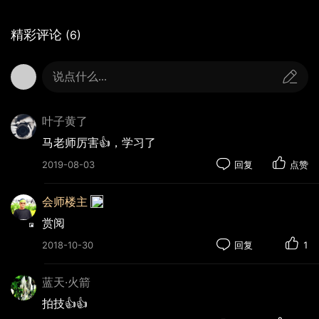
精彩评论
(6)
说点什么...
叶子黄了
马老师厉害👍，学习了
2019-08-03
回复
点赞
会师楼主
赏阅
2018-10-30
回复
1
蓝天·火箭
拍技👍👍