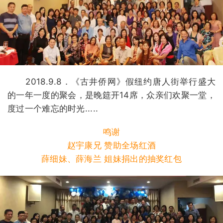
2018.9.8．《古井侨网》假纽约唐人街举行盛大
的一年一度的聚会，是晚筵开14席，众亲们欢聚一堂，
度过一个难忘的时光.....
鸣谢
赵宇康兄 赞助全场红酒
薛细妹、薛海兰 姐妹捐出的抽奖红包