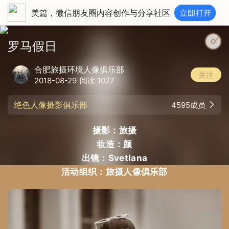
美篇，微信朋友圈内容创作与分享社区
铃声多多_Stupid Cupid_浪是自然美|&amp;amp;amp;lt;unknown&amp;amp;amp
罗马假日
合肥旅摄环境人像俱乐部
关注
2018-08-29
阅读 1027
绝色人像摄影俱乐部
4595成员
摄影：旅摄
妆造：颜
出镜：Svetlana
活动组织：旅摄人像俱乐部