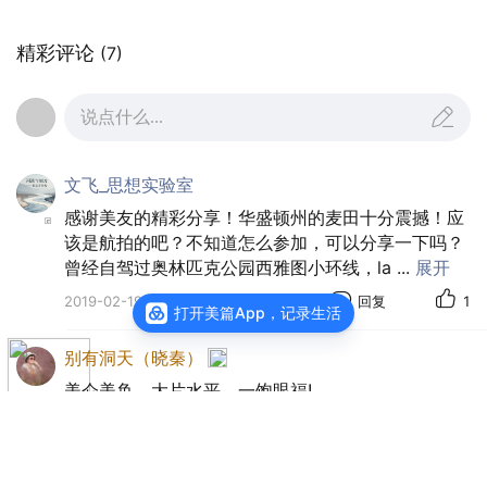
精彩评论
(7)
说点什么...
文飞_思想实验室
感谢美友的精彩分享！华盛顿州的麦田十分震撼！应
该是航拍的吧？不知道怎么参加，可以分享一下吗？
曾经自驾过奥林匹克公园西雅图小环线，la
...
展开
2019-02-19
回复
1
P4. 梦幻瀑布
打开美篇App，记录生活
别有洞天（晓秦）
美仑美奂，大片水平，一饱眼福!
2018-08-24
回复
点赞
浮生如梦