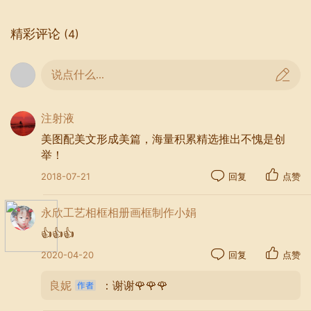
精彩评论
(4)
说点什么...
注射液
美图配美文形成美篇，海量积累精选推出不愧是创
举！
2018-07-21
回复
点赞
永欣工艺相框相册画框制作小娟
👍👍👍
2020-04-20
回复
点赞
良妮
：谢谢🌹🌹🌹