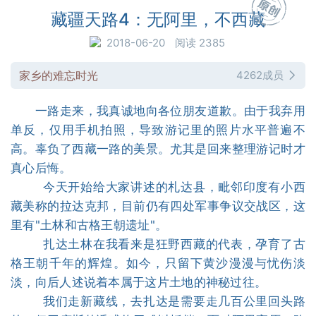
藏疆天路4：无阿里，不西藏
2018-06-20
阅读 2385
家乡的难忘时光
4262成员
一路走来，我真诚地向各位朋友道歉。由于我弃用
单反，仅用手机拍照，导致游记里的照片水平普遍不
高。辜负了西藏一路的美景。尤其是回来整理游记时才
真心后悔。
今天开始给大家讲述的札达县，毗邻印度有小西
藏美称的拉达克邦，目前仍有四处军事争议交战区，这
里有"土林和古格王朝遗址"。
扎达土林在我看来是狂野西藏的代表，孕育了古
格王朝千年的辉煌。如今，只留下黄沙漫漫与忧伤淡
淡，向后人述说着本属于这片土地的神秘过往。
我们走新藏线，去扎达是需要走几百公里回头路