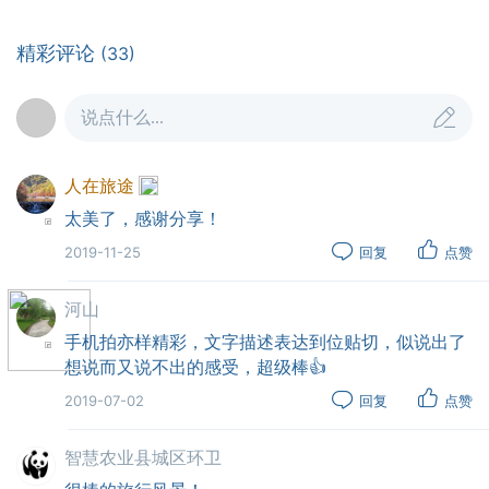
精彩评论
(33)
说点什么...
人在旅途
太美了，感谢分享！
2019-11-25
回复
点赞
扎达县城坐落在半山台地上，我们从昨日几百公里
河山
的劳顿和途中油尽的惊恐中缓了过来。早上七点半，就
手机拍亦样精彩，文字描述表达到位贴切，似说出了
向距县城19公里的古格王朝遗址驶去，哪知途中走错了
想说而又说不出的感受，超级棒👍
一段路，绕了半个小时再折回来。
2019-07-02
回复
点赞
出城不远，公路被一铁链拦住，一打听，方知去古
格遗址的门票需在这里购买。有意思，这是去珠峰路上
智慧农业县城区环卫
之后又遇到的一个奇特门票收取方式。去路的左边，有